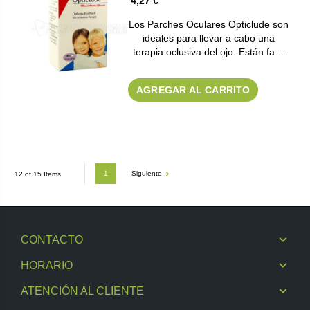
4,27 €
Los Parches Oculares Opticlude son
ideales para llevar a cabo una
terapia oclusiva del ojo. Están fa…
AGREGAR AL CARRITO
1
Siguiente
12 of 15 Items
CONTACTO
HORARIO
ATENCIÓN AL CLIENTE