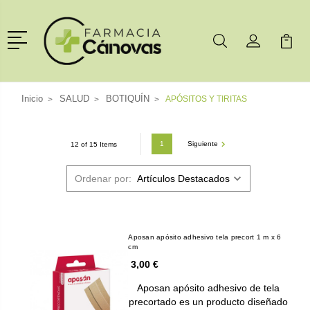
Menú
Buscar
Mi Cuenta
Mi Ca
Buscar
Inicio
SALUD
BOTIQUÍN
APÓSITOS Y TIRITAS
1
Siguiente
12 of 15 Items
Ordenar por:
Aposan apósito adhesivo tela precort 1 m x 6
cm
3,00 €
Aposan apósito adhesivo de tela
precortado es un producto diseñado