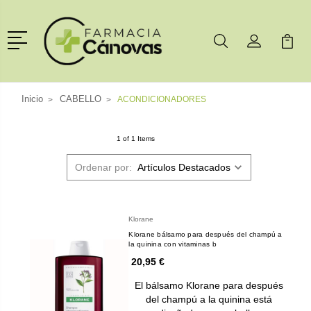
Menú
Buscar
Mi Cuenta
Mi Ca
Buscar
Inicio
CABELLO
ACONDICIONADORES
1 of 1 Items
Ordenar por:
Klorane
Klorane bálsamo para después del champú a
la quinina con vitaminas b
20,95 €
El bálsamo Klorane para después
del champú a la quinina está