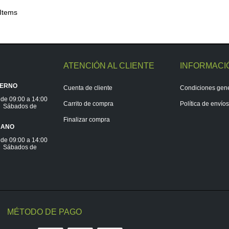
 Items
ATENCIÓN AL CLIENTE
INFORMACI
IERNO
Cuenta de cliente
Condiciones gen
 de 09:00 a 14:00
Carrito de compra
Política de envío
0. Sábados de
Finalizar compra
RANO
 de 09:00 a 14:00
0. Sábados de
MÉTODO DE PAGO