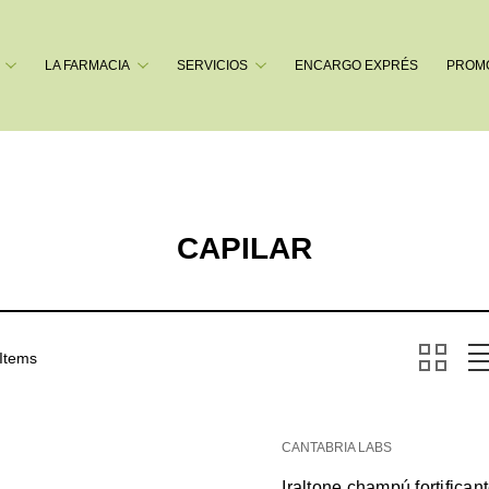
Buscar
LA FARMACIA
SERVICIOS
ENCARGO EXPRÉS
PROM
CAPILAR
 Items
CANTABRIA LABS
Iraltone champú fortifica