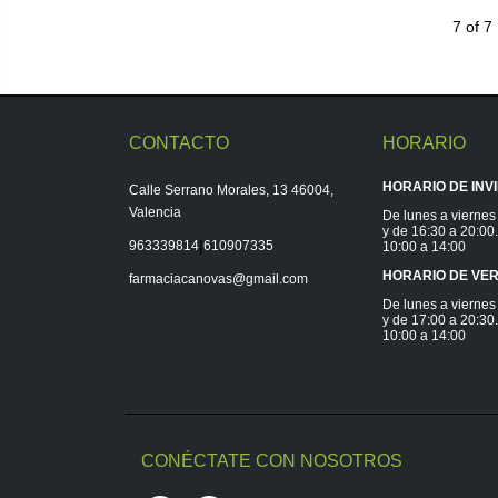
7 of 7
CONTACTO
HORARIO
HORARIO DE INV
Calle Serrano Morales, 13 46004,
Valencia
De lunes a viernes
y de 16:30 a 20:0
|
963339814
610907335
10:00 a 14:00
HORARIO DE VE
farmaciacanovas@gmail.com
De lunes a viernes
y de 17:00 a 20:3
10:00 a 14:00
CONÉCTATE CON NOSOTROS