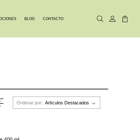
OCIONES
BLOG
CONTACTO
Buscar
Mi Cuenta
Mi Carr
Ordenar por:
nte 400 mL