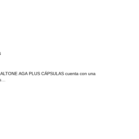
s
o IRALTONE AGA PLUS CÁPSULAS cuenta con una
 s…