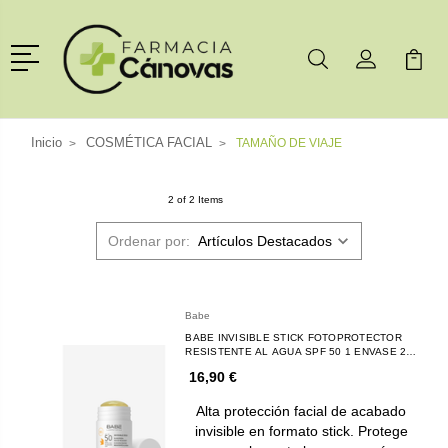
Menú
Buscar
Mi Cuenta
Mi Ca
Buscar
Inicio
COSMÉTICA FACIAL
TAMAÑO DE VIAJE
2 of 2 Items
Ordenar por:
Babe
BABE INVISIBLE STICK FOTOPROTECTOR
RESISTENTE AL AGUA SPF 50 1 ENVASE 20
G
16,90 €
Alta protección facial de acabado
invisible en formato stick. Protege