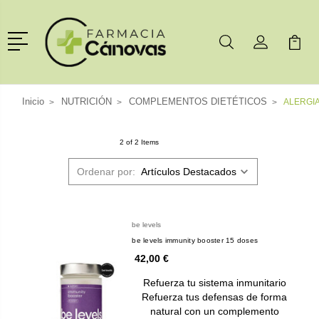
Menú
Buscar
Mi Cuenta
Mi Ca
Buscar
Inicio
NUTRICIÓN
COMPLEMENTOS DIETÉTICOS
ALERGI
2 of 2 Items
Ordenar por:
be levels
be levels immunity booster 15 doses
42,00 €
Refuerza tu sistema inmunitario
Refuerza tus defensas de forma
natural con un complemento