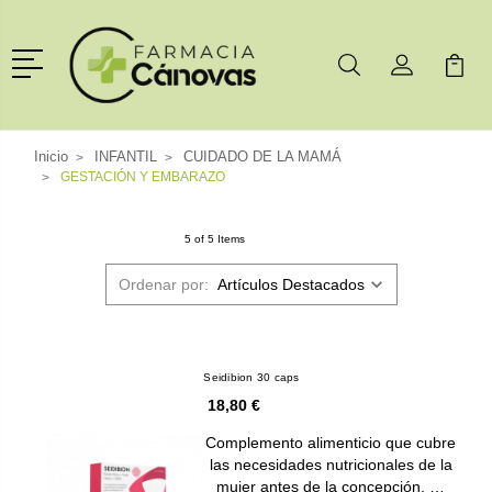
Menú
Buscar
Mi Cuenta
Mi Ca
Buscar
Inicio
INFANTIL
CUIDADO DE LA MAMÁ
GESTACIÓN Y EMBARAZO
5 of 5 Items
Ordenar por:
Seidibion 30 caps
18,80 €
Complemento alimenticio que cubre
las necesidades nutricionales de la
mujer antes de la concepción, …