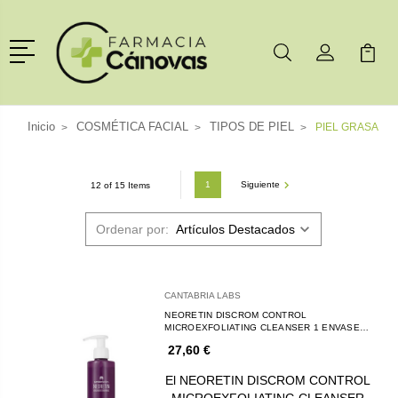
Menú
Buscar
Mi Cuenta
Mi Ca
Buscar
Inicio
COSMÉTICA FACIAL
TIPOS DE PIEL
PIEL GRASA
1
Siguiente
12 of 15 Items
Ordenar por:
CANTABRIA LABS
NEORETIN DISCROM CONTROL
MICROEXFOLIATING CLEANSER 1 ENVASE
200 ML
27,60 €
El NEORETIN DISCROM CONTROL