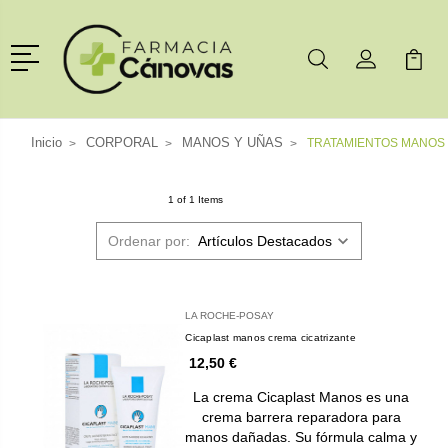
Menú
Buscar
Mi Cuenta
Mi Ca
Buscar
Inicio
CORPORAL
MANOS Y UÑAS
TRATAMIENTOS MANOS
1 of 1 Items
Ordenar por:
LA ROCHE-POSAY
Cicaplast manos crema cicatrizante
12,50 €
La crema Cicaplast Manos es una
crema barrera reparadora para
manos dañadas. Su fórmula calma y