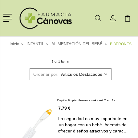
Menú
Buscar
Mi Cuenta
Mi Ca
Buscar
Inicio
INFANTIL
ALIMENTACIÓN DEL BEBÉ
BIBERONES
1 of 1 Items
Ordenar por:
Cepillo limpiabiberón - nuk (set 2 en 1)
7,79 €
La seguridad es muy importante en
un hogar con un bebé. Además de
ofrecer diseños atractivos y carac…