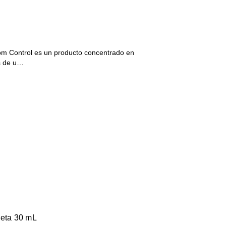
m Control es un producto concentrado en
s de u…
ueta 30 mL