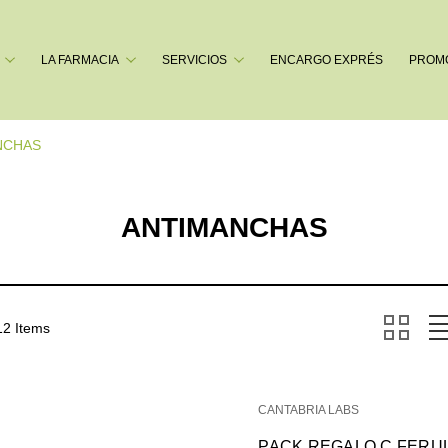
Buscar
LA FARMACIA
SERVICIOS
ENCARGO EXPRÉS
PROM
NCHAS
ANTIMANCHAS
12 Items
CANTABRIA LABS
PACK REGALO C FERUL