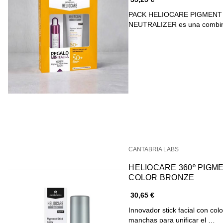
PACK HELIOCARE PIGMENT
NEUTRALIZER es una combin
CANTABRIA LABS
HELIOCARE 360º PIGMENT STICK
COLOR BRONZE
30,65 €
Innovador stick facial con col
manchas para unificar el …