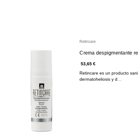
Retincare
Crema despigmentante ret
53,65 €
Retincare es un producto sanit
dermatoheliosis y d…